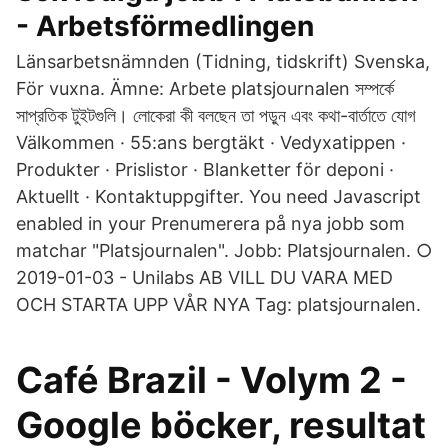
- Arbetsförmedlingen
Länsarbetsnämnden (Tidning, tidskrift) Svenska,
För vuxna. Ämne: Arbete platsjournalen সম্পর্কে
সাপ্রতিক টুইটগুলি। লোকেরা কী বলছেন তা পড়ুন এবং কথা-বার্তাতে যোগ
Välkommen · 55:ans bergtäkt · Vedyxatippen ·
Produkter · Prislistor · Blanketter för deponi ·
Aktuellt · Kontaktuppgifter. You need Javascript
enabled in your Prenumerera på nya jobb som
matchar "Platsjournalen". Jobb: Platsjournalen. ○
2019-01-03 - Unilabs AB VILL DU VARA MED
OCH STARTA UPP VÅR NYA Tag: platsjournalen.
Café Brazil - Volym 2 -
Google böcker, resultat