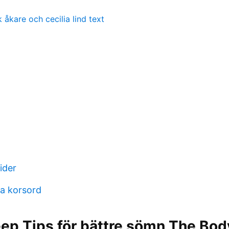
 åkare och cecilia lind text
ider
na korsord
eep Tips för bättre sömn The Bo