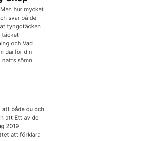
i Men hur mycket
ch svar på de
stat tyngdtäcken
r täcket
ning och Vad
m därför din
d natts sömn
 att både du och
 att Ett av de
aug 2019
tet att förklara