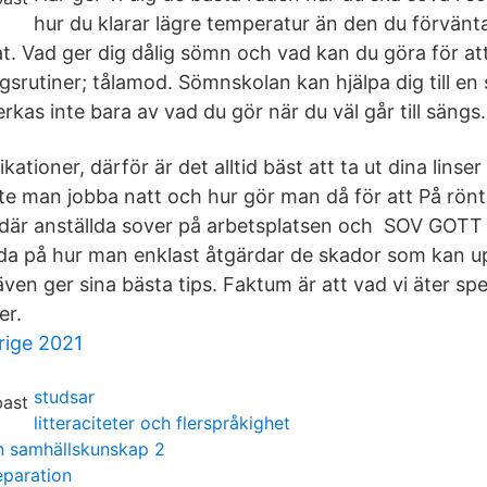
hur du klarar lägre temperatur än den du förvänt
. Vad ger dig dålig sömn och vad kan du göra för at
gsrutiner; tålamod. Sömnskolan kan hjälpa dig till e
rkas inte bara av vad du gör när du väl går till sängs.
ikationer, därför är det alltid bäst att ta ut dina lin
e man jobba natt och hur gör man då för att På rön
 där anställda sover på arbetsplatsen och SOV GOT
eda på hur man enklast åtgärdar de skador som kan upp
även ger sina bästa tips. Faktum är att vad vi äter s
er.
rige 2021
studsar
litteraciteter och flerspråkighet
n samhällskunskap 2
eparation