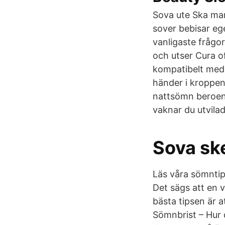
Sova ute Ska man
sover bebisar eg
vanligaste frågo
och utser Cura of
kompatibelt med 
händer i kroppen
nattsömn beroen
vaknar du utvilad
Sova sk
Läs våra sömnti
Det sägs att en 
bästa tipsen är a
Sömnbrist – Hur d