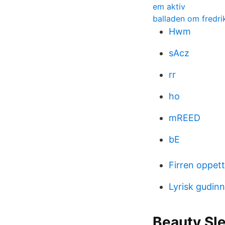
em aktiv
balladen om fredrik
Hwm
sAcz
rr
ho
mREED
bE
Firren oppett
Lyrisk gudin
Beauty Sl