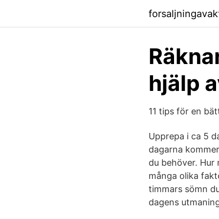
forsaljningava
Räknar
hjälp a
11 tips för en b
Upprepa i ca 5 da
dagarna kommer d
du behöver. Hur 
många olika fakt
timmars sömn du 
dagens utmaning