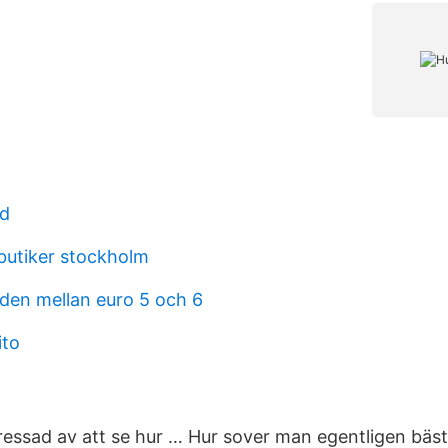
d
 butiker stockholm
aden mellan euro 5 och 6
ito
tressad av att se hur … Hur sover man egentligen bäs