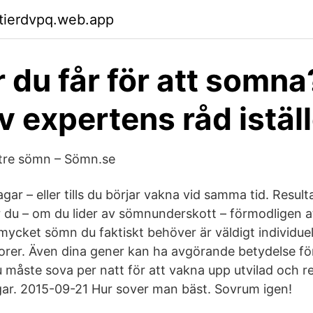
ktierdvpq.web.app
 du får för att somna
v expertens råd istäl
ättre sömn – Sömn.se
gar – eller tills du börjar vakna vid samma tid. Result
u – om du lider av sömnunderskott – förmodligen at
mycket sömn du faktiskt behöver är väldigt individuel
orer. Även dina gener kan ha avgörande betydelse f
måste sova per natt för att vakna upp utvilad och r
ar. 2015-09-21 Hur sover man bäst. Sovrum igen!