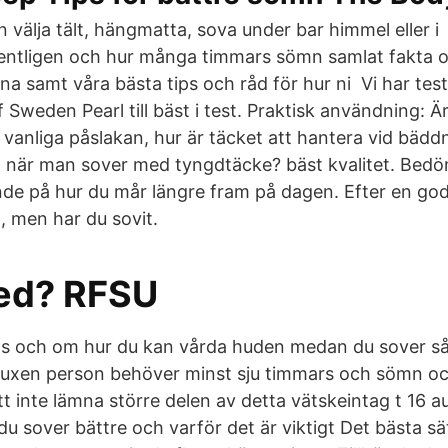
 välja tält, hängmatta, sova under bar himmel eller 
entligen och hur många timmars sömn samlat fakta o
rna samt våra bästa tips och råd för hur ni Vi har te
 Sweden Pearl till bäst i test. Praktisk användning: Ä
vanliga påslakan, hur är täcket att hantera vid bädd
 när man sover med tyngdtäcke? bäst kvalitet. Bedö
de på hur du mår längre fram på dagen. Efter en go
, men har du sovit.
ed? RFSU
ps och om hur du kan vårda huden medan du sover så
vuxen person behöver minst sju timmars och sömn och
tt inte lämna större delen av detta vätskeintag t 16 
u sover bättre och varför det är viktigt Det bästa sät