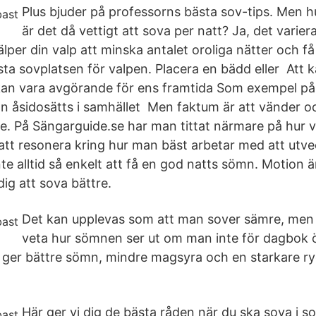
Plus bjuder på professorns bästa sov-tips. Men
är det då vettigt att sova per natt? Ja, det varier
jälper din valp att minska antalet oroliga nätter och f
ta sovplatsen för valpen. Placera en bädd eller Att k
kan vara avgörande för ens framtida Som exempel på
an åsidosätts i samhället Men faktum är att vänder o
de. På Sängarguide.se har man tittat närmare på hur v
t resonera kring hur man bäst arbetar med att utve
te alltid så enkelt att få en god natts sömn. Motion ä
dig att sova bättre.
Det kan upplevas som att man sover sämre, men ä
veta hur sömnen ser ut om man inte för dagbok 
g ger bättre sömn, mindre magsyra och en starkare ry
Här ger vi dig de bästa råden när du ska sova i 