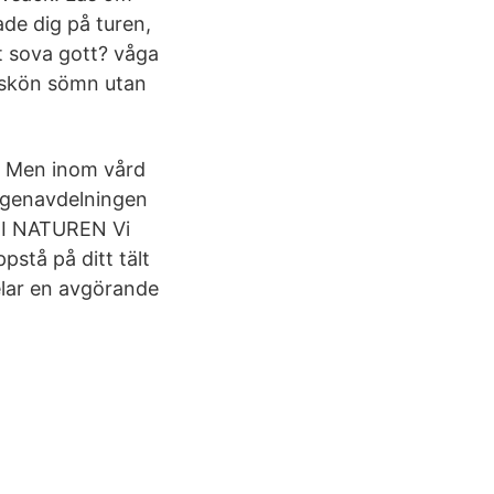
ade dig på turen,
t sova gott? våga
n skön sömn utan
ser Men inom vård
tgenavdelningen
T I NATUREN Vi
stå på ditt tält
pelar en avgörande