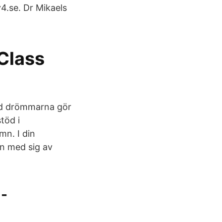
v4.se. Dr Mikaels
 Class
ad drömmarna gör
töd i
n. I din
n med sig av
 -