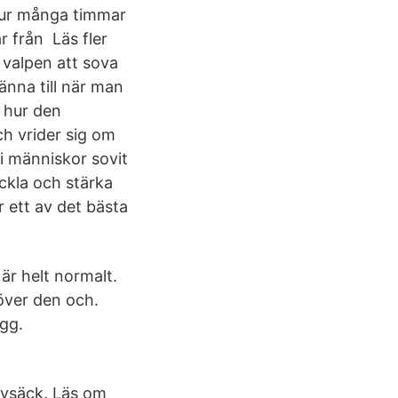
 hur många timmar
ar från Läs fler
å valpen att sova
änna till när man
 hur den
ch vrider sig om
i människor sovit
ckla och stärka
r ett av det bästa
r helt normalt.
över den och.
gg.
sovsäck. Läs om