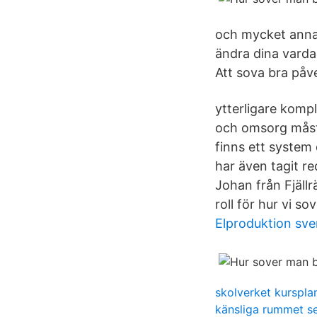
och mycket annat
ändra dina varda
Att sova bra påve
ytterligare kompl
och omsorg måst
finns ett system
har även tagit r
Johan från Fjällr
roll för hur vi sov
Elproduktion sve
skolverket kurspla
känsliga rummet s