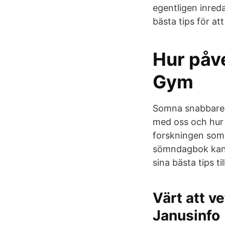
egentligen inreda
bästa tips för at
Hur påve
Gym
Somna snabbare,
med oss och hur
forskningen som
sömndagbok kan d
sina bästa tips ti
Värt att 
Janusinfo