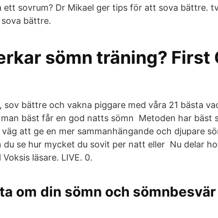
 ett sovrum? Dr Mikael ger tips för att sova bättre. t
t sova bättre.
rkar sömn träning? First
 sov bättre och vakna piggare med våra 21 bästa v
 man bäst får en god natts sömn Metoden har bäst s
 väg att ge en mer sammanhängande och djupare söm
u se hur mycket du sovit per natt eller Nu delar ho
ll Voksis läsare. LIVE. 0.
veta om din sömn och sömnbesvär