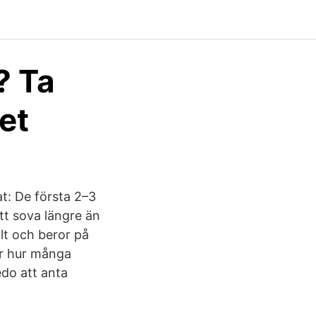
? Ta
let
at: De första 2–3
t sova längre än
lt och beror på
ör hur många
edo att anta