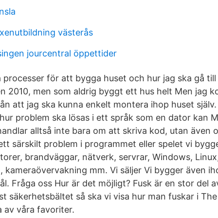
nsla
uxenutbildning västerås
ingen jourcentral öppettider
å processer för att bygga huset och hur jag ska gå till
n 2010, men som aldrig byggt ett hus helt Men jag k
ån att jag ska kunna enkelt montera ihop huset själv.
r hur problem ska lösas i ett språk som en dator kan 
ndlar alltså inte bara om att skriva kod, utan även o
 ett särskilt problem i programmet eller spelet vi bygge
orer, brandväggar, nätverk, servrar, Windows, Linux
, kameraövervakning mm. Vi säljer Vi bygger även ih
 Fråga oss Hur är det möjligt? Fusk är en stor del av
st säkerhetsbältet så ska vi visa hur man fuskar i Th
 av våra favoriter.