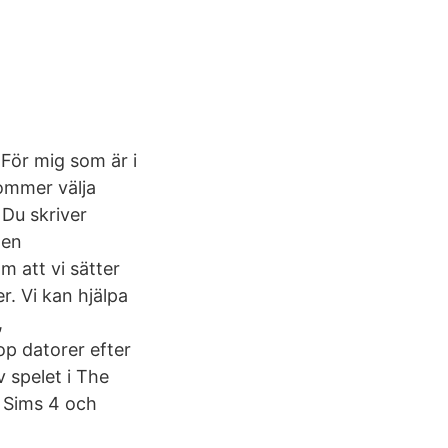
 För mig som är i
ommer välja
 Du skriver
Men
m att vi sätter
r. Vi kan hjälpa
,
op datorer efter
 spelet i The
e Sims 4 och