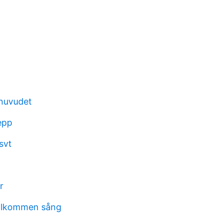
 huvudet
epp
svt
r
älkommen sång