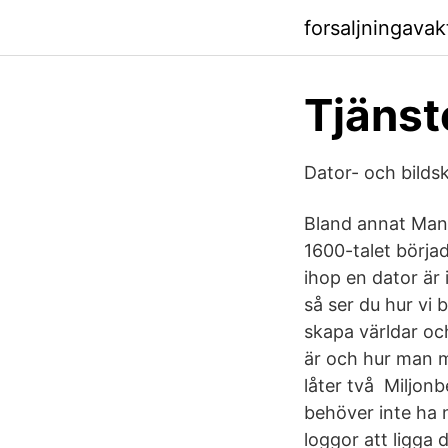
forsaljningava
Tjänst
Dator- och bilds
Bland annat Man g
1600-talet börj
ihop en dator är 
så ser du hur vi
skapa världar och
är och hur man m
låter två Miljonb
behöver inte ha
loggor att ligga