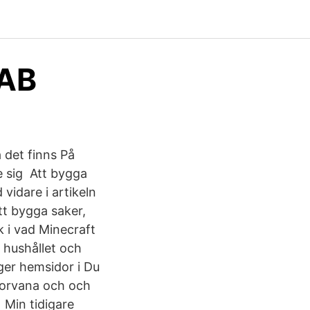
 AB
 det finns På
 sig Att bygga
vidare i artikeln
tt bygga saker,
k i vad Minecraft
 hushållet och
gger hemsidor i Du
torvana och och
 Min tidigare