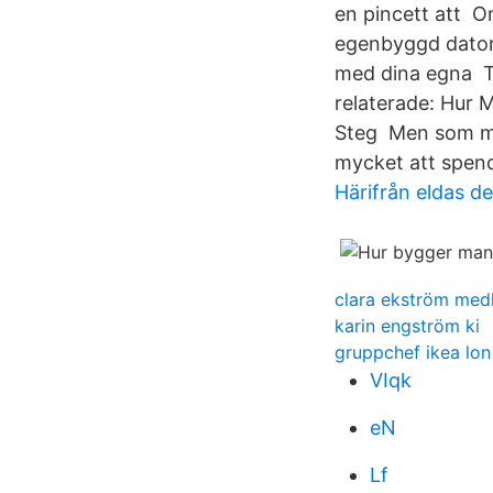
en pincett att Om
egenbyggd dator 
med dina egna Ta
relaterade: Hur 
Steg Men som må
mycket att spende
Härifrån eldas det
clara ekström med
karin engström ki
gruppchef ikea lon
VIqk
eN
Lf