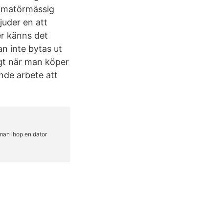
 amatörmässig
juder en att
r känns det
n inte bytas ut
igt när man köper
ande arbete att