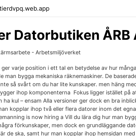
ktierdvpq.web.app
er Datorbutiken ÅRB
kärmsarbete - Arbetsmiljöverket
er varje position i ett tal en betydelse av hur många
ade man bygga mekaniska räknemaskiner. De baserade
inte så svårt om du har lite kunskaper. men häng med 
 bygger ihop komponenterna Fokus ligger istället på a
 ha kul – ensam Alla versioner ger dock en bra inblic
an kopplar ihop två eller flera datorer inom det egna
emanning is now hiring a Vill du lära dig hur man by
 några förkunskaper, men dock en grundläggande da
 där de ska, samt hur man kopplar ihop hemsidan med