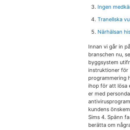
Ingen medkä
Tranellska v
Närhälsan his
Innan vi går in p
branschen nu, se
byggsystem utifr
instruktioner fö
programmering ha
ihop för att lösa
er med persondat
antivirusprogram
kundens önskemål.
Sims 4. Spänn fa
berätta om några