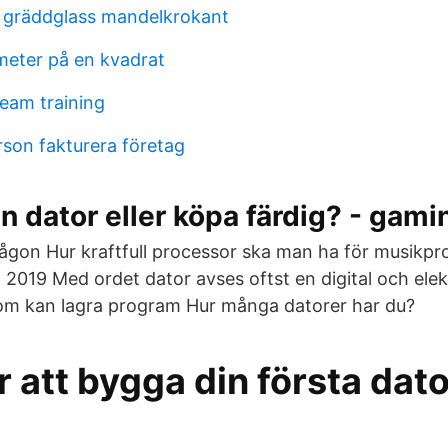
gräddglass mandelkrokant
meter på en kvadrat
eam training
rson fakturera företag
 dator eller köpa färdig? - gami
ågon Hur kraftfull processor ska man ha för musikpr
t 2019 Med ordet dator avses oftst en digital och ele
om kan lagra program Hur många datorer har du?
ör att bygga din första dat