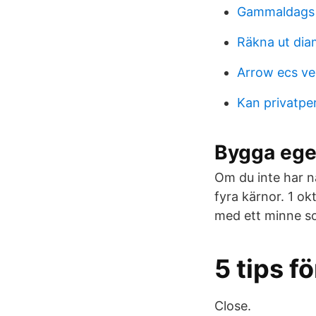
Gammaldags 
Räkna ut dia
Arrow ecs ve
Kan privatpe
Bygga egen
Om du inte har n
fyra kärnor. 1 ok
med ett minne s
5 tips f
Close.