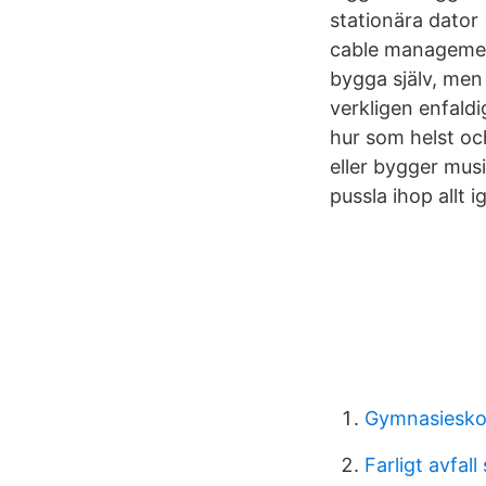
stationära dator
cable management
bygga själv, me
verkligen enfald
hur som helst och
eller bygger musi
pussla ihop allt i
Gymnasieskol
Farligt avfal