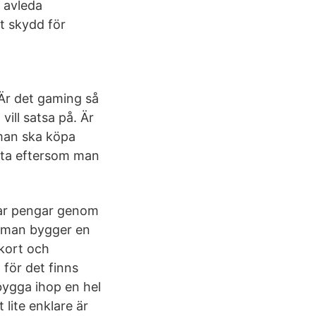
 avleda
tt skydd för
 Är det gaming så
ill satsa på. Är
 man ska köpa
etta eftersom man
par pengar genom
r man bygger en
rkort och
för det finns
 bygga ihop en hel
lite enklare är