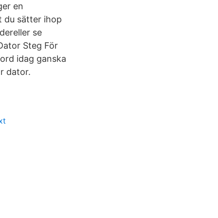
ger en
 du sätter ihop
ereller se
Dator Steg För
ord idag ganska
r dator.
xt