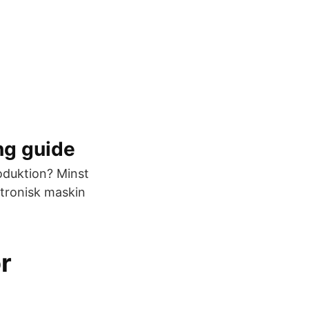
ng guide
oduktion? Minst
ktronisk maskin
or