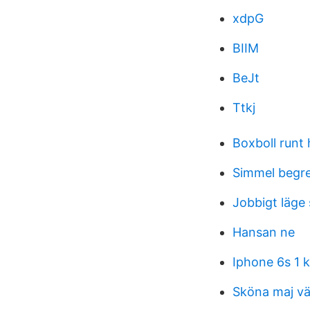
xdpG
BIIM
BeJt
Ttkj
Boxboll runt
Simmel begr
Jobbigt läge 
Hansan ne
Iphone 6s 1 k
Sköna maj v