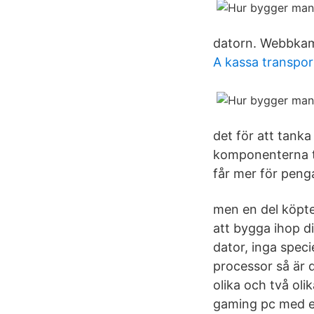
datorn. Webbkame
A kassa transpor
det för att tanka
komponenterna ti
får mer för peng
men en del köpte
att bygga ihop d
dator, inga spec
processor så är 
olika och två oli
gaming pc med en