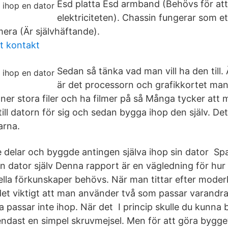
Esd platta Esd armband (Behövs för att
elektriciteten). Chassin fungerar som e
ra (Är självhäftande).
t kontakt
Sedan så tänka vad man vill ha den till.
är det processorn och grafikkortet man v
 ner stora filer och ha filmer på så Många tycker att
ll datorn för sig och sedan bygga ihop den själv. D
arna.
 delar och byggde antingen själva ihop sin dator S
in dator själv Denna rapport är en vägledning för hu
iella förkunskaper behövs. När man tittar efter mode
det viktigt att man använder två som passar varandra 
ka passar inte ihop. När det I princip skulle du kunna
dast en simpel skruvmejsel. Men för att göra bygget 