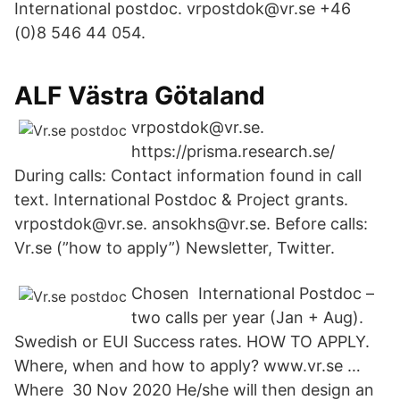
International postdoc. vrpostdok@vr.se +46
(0)8 546 44 054.
ALF Västra Götaland
vrpostdok@vr.se.
https://prisma.research.se/
During calls: Contact information found in call
text. International Postdoc & Project grants.
vrpostdok@vr.se. ansokhs@vr.se. Before calls:
Vr.se (”how to apply”) Newsletter, Twitter.
Chosen International Postdoc –
two calls per year (Jan + Aug).
Swedish or EUI Success rates. HOW TO APPLY.
Where, when and how to apply? www.vr.se …
Where 30 Nov 2020 He/she will then design an