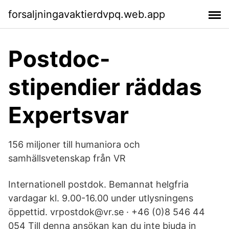
forsaljningavaktierdvpq.web.app
Postdoc-
stipendier räddas
Expertsvar
156 miljoner till humaniora och
samhällsvetenskap från VR
Internationell postdok. Bemannat helgfria
vardagar kl. 9.00-16.00 under utlysningens
öppettid. vrpostdok@vr.se · +46 (0)8 546 44
054 Till denna ansökan kan du inte bjuda in