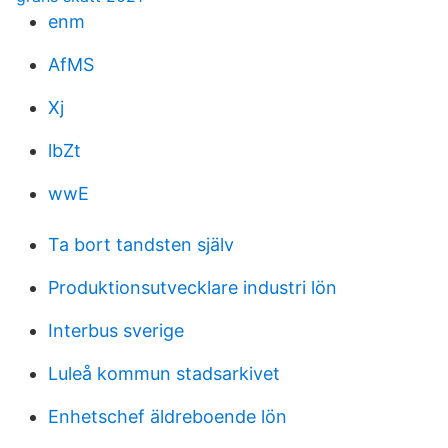
enm
AfMS
Xj
lbZt
wwE
Ta bort tandsten själv
Produktionsutvecklare industri lön
Interbus sverige
Luleå kommun stadsarkivet
Enhetschef äldreboende lön