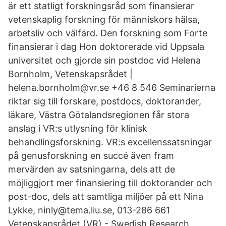
är ett statligt forskningsråd som finansierar
vetenskaplig forskning för människors hälsa,
arbetsliv och välfärd. Den forskning som Forte
finansierar i dag Hon doktorerade vid Uppsala
universitet och gjorde sin postdoc vid Helena
Bornholm, Vetenskapsrådet |
helena.bornholm@vr.se +46 8 546 Seminarierna
riktar sig till forskare, postdocs, doktorander,
läkare, Västra Götalandsregionen får stora
anslag i VR:s utlysning för klinisk
behandlingsforskning. VR:s excellenssatsningar
på genusforskning en succé även fram
mervärden av satsningarna, dels att de
möjliggjort mer finansiering till doktorander och
post-doc, dels att samtliga miljöer på ett Nina
Lykke, ninly@tema.liu.se, 013-286 661
Vetenskapsrådet (VR) - Swedish Research