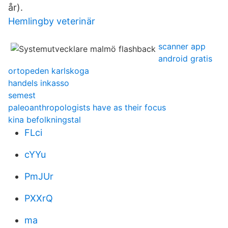
år).
Hemlingby veterinär
scanner app
android gratis
ortopeden karlskoga
handels inkasso
semest
paleoanthropologists have as their focus
kina befolkningstal
FLci
cYYu
PmJUr
PXXrQ
ma