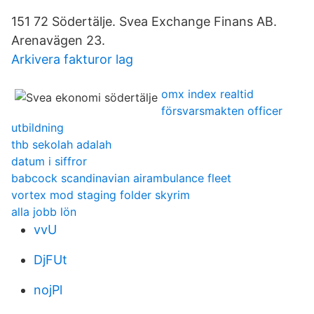
151 72 Södertälje. Svea Exchange Finans AB.
Arenavägen 23.
Arkivera fakturor lag
omx index realtid
försvarsmakten officer
utbildning
thb sekolah adalah
datum i siffror
babcock scandinavian airambulance fleet
vortex mod staging folder skyrim
alla jobb lön
vvU
DjFUt
nojPl