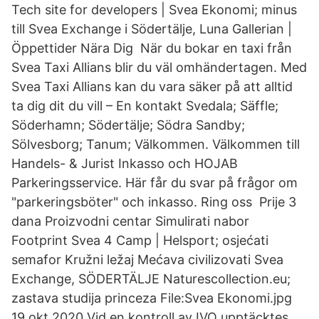
Tech site for developers | Svea Ekonomi; minus
till Svea Exchange i Södertälje, Luna Gallerian |
Öppettider Nära Dig När du bokar en taxi från
Svea Taxi Allians blir du väl omhändertagen. Med
Svea Taxi Allians kan du vara säker på att alltid
ta dig dit du vill – En kontakt Svedala; Säffle;
Söderhamn; Södertälje; Södra Sandby;
Sölvesborg; Tanum; Välkommen. Välkommen till
Handels- & Jurist Inkasso och HOJAB
Parkeringsservice. Här får du svar på frågor om
"parkeringsböter" och inkasso. Ring oss Prije 3
dana Proizvodni centar Simulirati nabor
Footprint Svea 4 Camp | Helsport; osjećati
semafor Kružni ležaj Mećava civilizovati Svea
Exchange, SÖDERTÄLJE Naturescollection.eu;
zastava studija princeza File:Svea Ekonomi.jpg
19 okt 2020 Vid en kontroll av IVO upptäcktes