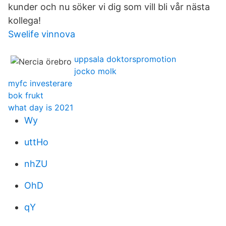
kunder och nu söker vi dig som vill bli vår nästa
kollega!
Swelife vinnova
uppsala doktorspromotion
jocko molk
myfc investerare
bok frukt
what day is 2021
Wy
uttHo
nhZU
OhD
qY