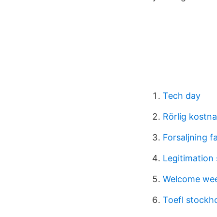
Tech day
Rörlig kostn
Forsaljning f
Legitimation
Welcome wee
Toefl stockh