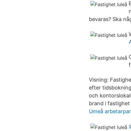
bevaras? Ska någo
Visning: Fastigh
efter tidsbokning
och kontorslokale
brand i fastighet
Umeå arbetarpar