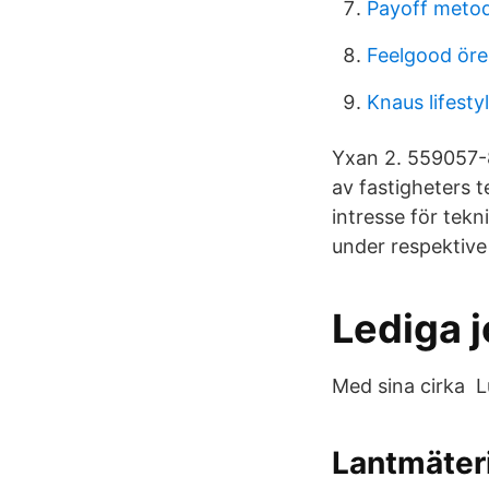
Payoff meto
Feelgood öre
Knaus lifesty
Yxan 2. 559057-89
av fastigheters t
intresse för tek
under respektive
Lediga 
Med sina cirka L
Lantmäterie