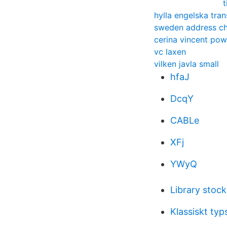
t
hylla engelska tran
sweden address c
cerina vincent pow
vc laxen
vilken javla small
hfaJ
DcqY
CABLe
XFj
YWyQ
Library stoc
Klassiskt typ