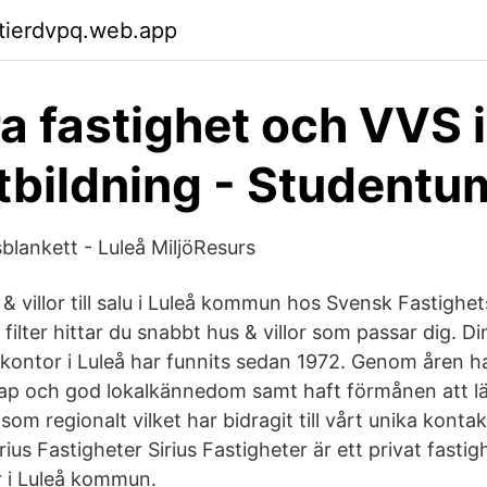
ktierdvpq.web.app
a fastighet och VVS i
tbildning - Studentu
blankett - Luleå MiljöResurs
 & villor till salu i Luleå kommun hos Svensk Fastighe
ilter hittar du snabbt hus & villor som passar dig. Di
ontor i Luleå har funnits sedan 1972. Genom åren har
ap och god lokalkännedom samt haft förmånen att 
som regionalt vilket har bidragit till vårt unika konta
rius Fastigheter Sirius Fastigheter är ett privat fast
r i Luleå kommun.