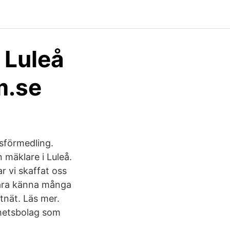
 Luleå
m.se
tsförmedling.
n mäklare i Luleå.
 vi skaffat oss
lära känna många
ktnät. Läs mer.
ighetsbolag som