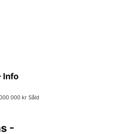
 Info
 000 000 kr Såld
s -