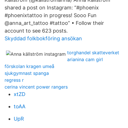
shared a post on Instagram: “#phoenix
#phoenixtattoo in progress! Sooo Fun ️
@anna_art_tattoo #tattoo” • Follow their
account to see 623 posts.
Skyddad folkbokföring ansökan
torghandel skatteverket
arianina cam girl
förskolan kragen umeå
sjukgymnast spanga
regress r
cerina vincent power rangers
xtZD
toAA
UpR