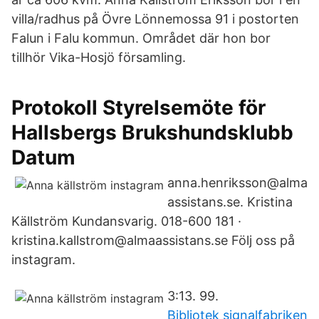
villa/radhus på Övre Lönnemossa 91 i postorten
Falun i Falu kommun. Området där hon bor
tillhör Vika-Hosjö församling.
Protokoll Styrelsemöte för
Hallsbergs Brukshundsklubb
Datum
anna.henriksson@alma
assistans.se. Kristina
Källström Kundansvarig. 018-600 181 ·
kristina.kallstrom@almaassistans.se Följ oss på
instagram.
3:13. 99.
Bibliotek signalfabriken